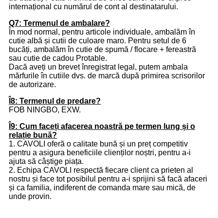
internațional cu numărul de cont al destinatarului.
Q7: Termenul de ambalare?
În mod normal, pentru articole individuale, ambalăm în
cutie albă și cutii de culoare maro. Pentru setul de 6
bucăți, ambalăm în cutie de spumă / flocare + fereastră
sau cutie de cadou Protable.
Dacă aveți un brevet înregistrat legal, putem ambala
mărfurile în cutiile dvs. de marcă după primirea scrisorilor
de autorizare.
Î8: Termenul de predare?
FOB NINGBO, EXW.
Î9: Cum faceți afacerea noastră pe termen lung și o
relație bună?
1. CAVOLI oferă o calitate bună și un preț competitiv
pentru a asigura beneficiile clienților noștri, pentru a-i
ajuta să câștige piața.
2. Echipa CAVOLI respectă fiecare client ca prieten al
nostru și face tot posibilul pentru a-i sprijini să facă afaceri
și ca familia, indiferent de comanda mare sau mică, de
unde provin.