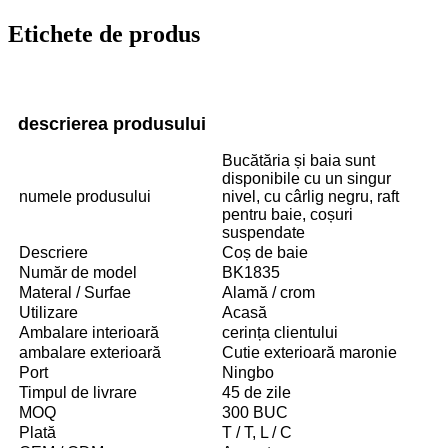
Etichete de produs
descrierea produsului
Bucătăria și baia sunt
disponibile cu un singur
numele produsului
nivel, cu cârlig negru, raft
pentru baie, coșuri
suspendate
Descriere
Coș de baie
Număr de model
BK1835
Materal / Surfae
Alamă / crom
Utilizare
Acasă
Ambalare interioară
cerința clientului
ambalare exterioară
Cutie exterioară maronie
Port
Ningbo
Timpul de livrare
45 de zile
MOQ
300 BUC
Plată
T / T, L / C