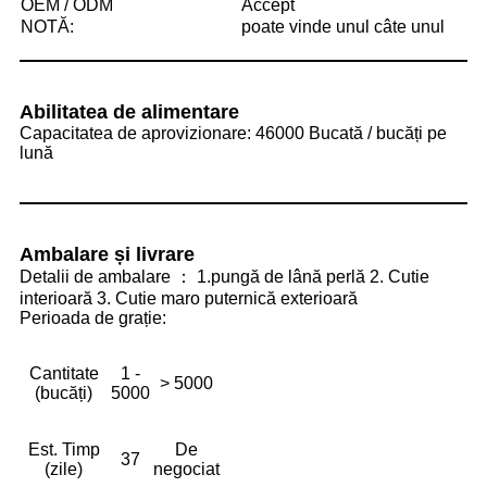
OEM / ODM
Accept
NOTĂ:
poate vinde unul câte unul
Abilitatea de alimentare
Capacitatea de aprovizionare: 46000 Bucată / bucăți pe
lună
Ambalare și livrare
Detalii de ambalare ： 1.pungă de lână perlă 2. Cutie
interioară 3. Cutie maro puternică exterioară
Perioada de grație:
Cantitate
1 -
> 5000
(bucăți)
5000
Est. Timp
De
37
(zile)
negociat