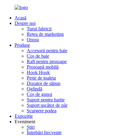
Acasă
Despre noi
Turul fabricii
Rețea de marketing
Onora
Produse
Accesorii pentru baie
Coș de baie
Raft pentru prosoape
Prosoapă mobilă
Hook Hook
Perie de toaleta
Dozator de săpun
Oglindă
Coș de gunoi
Suport pentru hartie
Suport uscător de păr
Scurgere podea
Expoziție
Eveniment
Știri
Întrebări frecvente