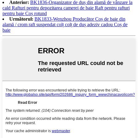
Anterior:
BK1836-Organizator de duș din alamă de vânzare la
cald Rafturi pentru depozitarea camerei de baie Raft pentru rafturi
pentru baie Coș rotund
Următorul:
BK1833-Wenzhou Producător Coș de baie din
alamă / crom raft suspendat colț colț de duș adeziv cadou Coș de
baie