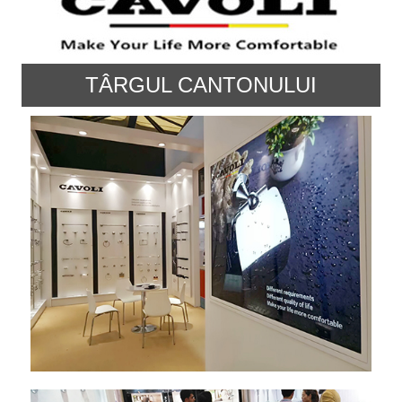
TÂRGUL CANTONULUI