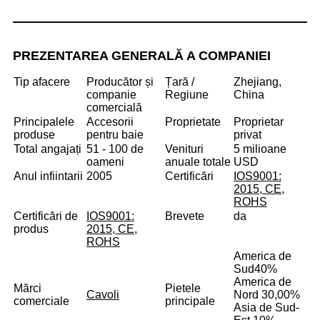
PREZENTAREA GENERALĂ A COMPANIEI
Tip afacere
Producător și
Țară /
Zhejiang,
companie
Regiune
China
comercială
Principalele
Accesorii
Proprietate
Proprietar
produse
pentru baie
privat
Total angajați
51 - 100 de
Venituri
5 milioane
oameni
anuale totale
USD
Anul infiintarii
2005
Certificări
IOS9001:
2015, CE,
ROHS
Certificări de
IOS9001:
Brevete
da
produs
2015, CE,
ROHS
America de
Sud
40%
America de
Mărci
Pietele
Cavoli
Nord 30,00%
comerciale
principale
Asia de Sud-