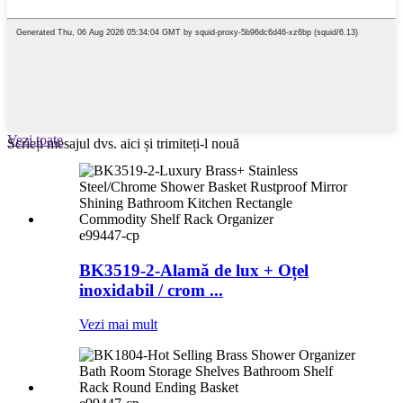
Vezi toate
Scrieți mesajul dvs. aici și trimiteți-l nouă
e99447-cp
BK3519-2-Alamă de lux + Oțel
inoxidabil / crom ...
Vezi mai mult