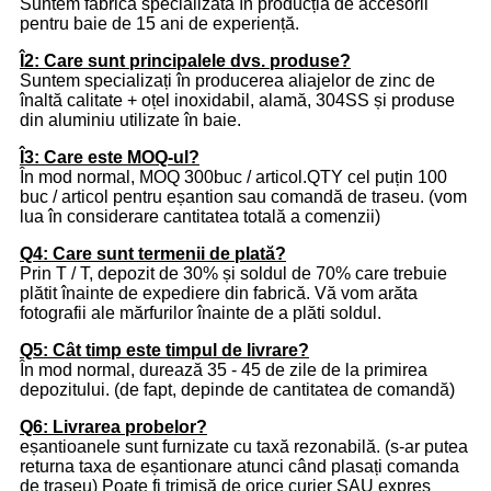
Suntem fabrică specializată în producția de accesorii
pentru baie de 15 ani de experiență.
Î2: Care sunt principalele dvs. produse?
Suntem specializați în producerea aliajelor de zinc de
înaltă calitate + oțel inoxidabil, alamă, 304SS și produse
din aluminiu utilizate în baie.
Î3: Care este MOQ-ul?
În mod normal, MOQ 300buc / articol.QTY cel puțin 100
buc / articol pentru eșantion sau comandă de traseu. (vom
lua în considerare cantitatea totală a comenzii)
Q4: Care sunt termenii de plată?
Prin T / T, depozit de 30% și soldul de 70% care trebuie
plătit înainte de expediere din fabrică. Vă vom arăta
fotografii ale mărfurilor înainte de a plăti soldul.
Q5: Cât timp este timpul de livrare?
În mod normal, durează 35 - 45 de zile de la primirea
depozitului. (de fapt, depinde de cantitatea de comandă)
Q6: Livrarea probelor?
eșantioanele sunt furnizate cu taxă rezonabilă. (s-ar putea
returna taxa de eșantionare atunci când plasați comanda
de traseu) Poate fi trimisă de orice curier SAU expres